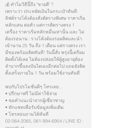
💰 ทำไมวิธีนี้ถึง "ขายดี" ?
เพราะว่า ประหยัดเงินในกระเป๋าทันที: 
ลิฟต์รางโค้งต้องสั่งดัดรางพิเศษ ราคาเริ่ม
หลักแสน ต่อตัว แต่การติดรางตรง 1 
เครื่อง ราคาเริ่มหลักหมื่นเท่านั้น และ ไม่
ต้องรอนาน : รางโค้งต้องรอผลิตและนำ
เข้านาน 25 วัน ถึง 1 เดือน แต่รางตรง เรา
มีของพร้อมติดทันที! วันนี้สั่ง พรุ่งนี้เตรียม
ติดตั้งได้เลย ไม่ต้องปล่อยให้ผู้สูงอายุต้อง
ลำบากขึ้นลงบันไดเองอีกต่อไป แถมยังติด
ตั้งเสร็จภายใน 1 วัน พร้อมใช้งานทันที
พบกับโปรโมชั่นดีๆ โทรเลย…
• ปรึกษาฟรี ไม่มีค่าใช้จ่าย
• ขอคำแนะนำจากผู้เชี่ยวชาญ
• ทักแชทเพื่อรับข้อมูลเพิ่มเติม
• โทรสอบถามได้ทันที
02-064-2065, 061-994-6954 / LINE ID : 
growth-st