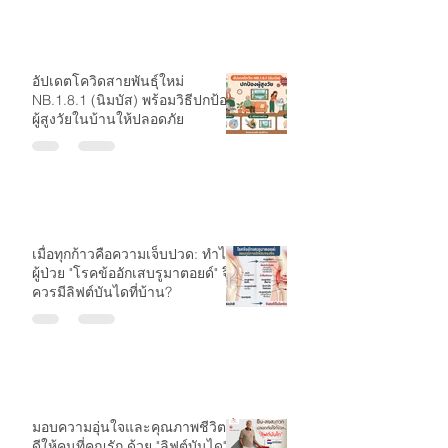
อัปเดตโควิดสายพันธุ์ใหม่
NB.1.8.1 (นิมบัส) พร้อมวิธีปกป้อง
ผู้สูงวัยในบ้านให้ปลอดภัย
เมื่อทุกก้าวคือความเจ็บปวด: ทำไม
ผู้ป่วย "โรคข้ออักเสบรูมาตอยด์" จึง
ควรมีลิฟต์บันไดที่บ้าน?
มอบความอุ่นใจและคุณภาพชีวิตที่
ดีให้คนที่คุณรัก ด้วย "ลิฟต์บันได"