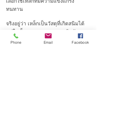
เลือกใช้เหล็กที่มีความแข็งแกร่ง
ทนทาน
จริงอยู่ว่า เหล็กเป็นวัสดุที่เกิดสนิมได้
แต่ในขั้นตอนกระบวนการผลิตวัสดุ
แต่ละชนิด ด้วยเทคโนโลยี ที่ทันสมัย
Phone
Email
Facebook
ย่อมมีกรรมวิธีที่ทำให้ วัสดุที่นำมาผลิต
ราง มีความแข็งแรง คงทนได้ โดยไม่
เกิดสนิม โดยผ่านกระบวนการต่างๆที่
ได้รับมาตรฐานสากล รวมถึง
กระบวนการอบสีชนิดพิเศษ ตามแบบ
ฉบับของ OTOLIFT ที่ต่อให้ใช้งานไป
นานหลายสิบปี ก็จะไม่มีสนิมและสึก
กร่อนอย่างแน่นอน
เก้าอี้เลื่อนขึ้นบันได OTOLIFT
STAIRLIFTS ปลอดภัย มั่นใจในคุณภาพ