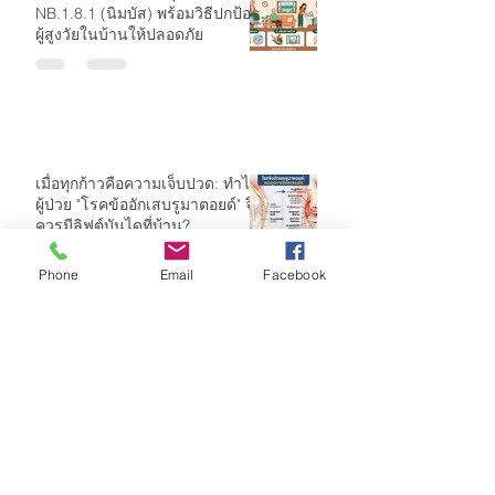
อัปเดตโควิดสายพันธุ์ใหม่
NB.1.8.1 (นิมบัส) พร้อมวิธีปกป้อง
ผู้สูงวัยในบ้านให้ปลอดภัย
เมื่อทุกก้าวคือความเจ็บปวด: ทำไม
ผู้ป่วย "โรคข้ออักเสบรูมาตอยด์" จึง
ควรมีลิฟต์บันไดที่บ้าน?
Phone
Email
Facebook
มอบความอุ่นใจและคุณภาพชีวิตที่
ดีให้คนที่คุณรัก ด้วย "ลิฟต์บันได"
จาก Growth Stairlift