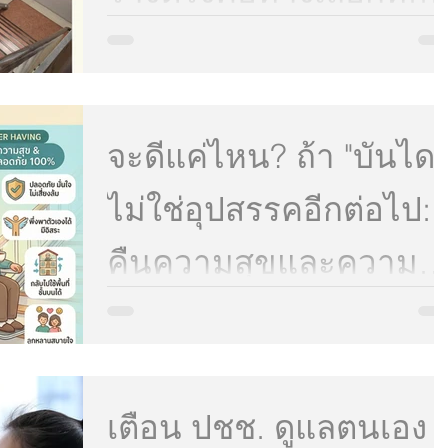
ที่สุดสำหรับบ้านคุณวันนี
เมื่อสมาชิกในครอบครัวเริ่มมีอายุมากขึ้น หรือมีปัญหา
เรื่องข้อเข่าและการทรงตัว "บันได" ที่เราเคยเดินขึ้นลง
ได้อย่างคุ้นเคย มักจะกลายเป็นอุปสรรคชิ้นใหญ่ที่ทำให
การใช้ชีวิตในบ้านยากลำบากขึ้น หลายครอบครัวเริ่ม
มองหาวิธีแก้ปัญหา แต่ก็มักจะกังวลกับภาพการต่อเติม
จะดีแค่ไหน? ถ้า "บันได"
บ้านที่วุ่นวาย ฝุ่นคลุ้ง หรืองบประมาณที่บานปลาย แต่
ความจริงแล้ว หากบ้านของคุณมีลักษณะบันไดเป็นเส้
ตรง (ไม่มีชานพักที่ต้องตีโค้ง) คุณมีทางเลือกที่ชาญ
ไม่ใช่อุปสรรคอีกต่อไป:
ฉลาดและตรงจุดกว่านั้นมาก! ลิฟต์บันไดรางตรง
(Straight Stairlift) คือนวัตกรรมที่ออ
คืนความสุขและความ
ปลอดภัยให้คนในบ้าน
"บ้าน" คือสถานที่ ที่เราควรจะรู้สึกผ่อนคลายและ
ปลอดภัยที่สุด จริงไหมครับ? แต่สำหรับหลายๆ
ครอบครัว เมื่อกาลเวลาผ่านไป พ่อแม่ของเราอายุมาก
ด้วย "เก้าอี้เลื่อนขึ้น
ขึ้น หรือสมาชิกในบ้านเริ่มมีปัญหาเรื่องการเคลื่อนไหว
ไม่ว่าจะเป็นอาการปวดเข่า ปวดหลัง หรือโรคประจำตั
บันได"
เตือน ปชช. ดูแลตนเอง
ต่างๆ สิ่งที่เคยเป็นเรื่องธรรมดาอย่าง "บันไดบ้าน" กลับ
กลายเป็น "ภูเขาลูกใหญ่" ที่ขวางกั้นความสะดวกสบาย