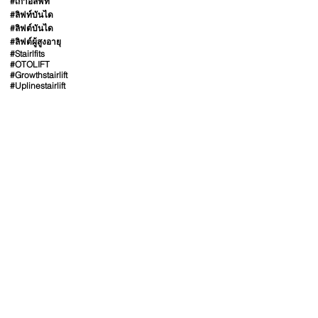
#เก้าอี้ลิฟท์
#ลิฟท์บันได
#ลิฟต์บันได
#ลิฟต์ผู้สูงอายุ
#Stairlfits
#OTOLIFT
#Growthstairlift
#Uplinestairlift
ลิ