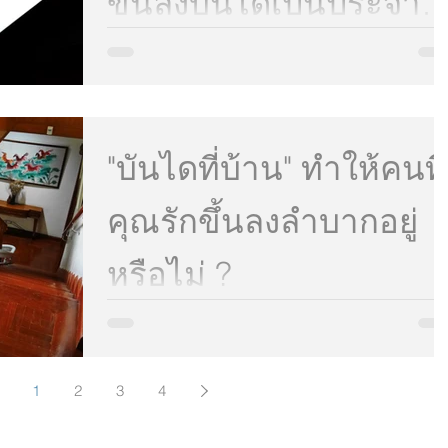
ขึ้นลงบันไดเป็นประจำ
อันตรายหรือไม่ วันนี้เรา
คุณแม่อาจจะกำลังคิดอยู่ว่า ก็บ้านฉันมีสองชั้น และห้อ
นอนก็อยู่ด้านบน แล้วจะให้ทำอย่างไร แบบนี้แสดงว่า
แม่ท้องจะขึ้นลงบันไดไม่ได้กันเลยอย่า...
มีคำตอบค่ะ
"บันไดที่บ้าน" ทำให้คนที่
คุณรักขึ้นลงลำบากอยู่
หรือไม่ ?
"นวัฒกรรมใหม่" ล่าสุดมาอยู่ที่ประเทศไทยแล้ว เก้าอี้
เลื่อนขึ้นบันไดที่มีขนาดรางเล็กที่สุดในโลกและปลอดภ
ระดับสากลโลก แถมยังได้รับรางวัล...
1
2
3
4