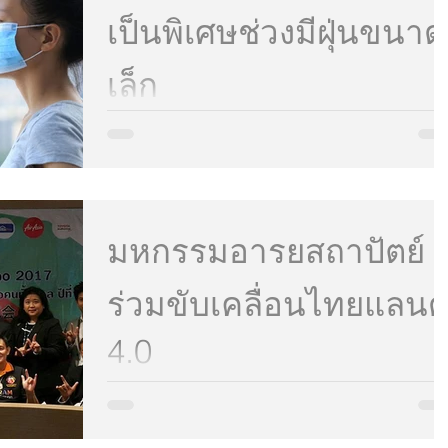
ในการใช้ชีวิต หลายท่านเลือกที่จะแก้ปัญหาด้วยการให
เป็นพิเศษช่วงมีฝุ่นขนาด
ผู้สูงอายุย้ายลงมานอนชั้นล่าง ซึ่งอาจทำให้ท่านรู้สึก
อึดอัด หรือรู้สึกว่าสูญเสียพื้นที่ส่วนตั
เล็ก
กรมควบคุมโรค กระทรวงสาธารณสุข เตือนประชาชน
กลุ่มเสี่ยง อาทิ กลุ่มโรคระบบทางเดินหายใจ กลุ่มโรค
หัวใจและหลอดเลือด กลุ่มโรคเยื่อบุตาอักเสบ...
มหกรรมอารยสถาปัตย์
ร่วมขับเคลื่อนไทยแลนด
4.0
Thailand Friendly Design Expo 2017 ร่วมขับเคลื่อน
ไทยแลนด์ 4.0 สู่สังคมเสมอภาคเท่าเทียม นับถอยหลัง
จากนี้ไปอีก 5 เดือน ก็จะถึงวันจัดงาน...