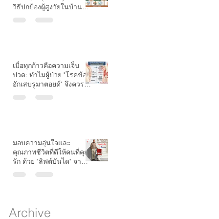
วิธีปกป้องผู้สูงวัยในบ้านให้
ปลอดภัย
เมื่อทุกก้าวคือความเจ็บ
ปวด: ทำไมผู้ป่วย "โรคข้อ
/
อักเสบรูมาตอยด์" จึงควรมี
ลิฟต์บันไดที่บ้าน?
ด
ญ
มอบความอุ่นใจและ
คุณภาพชีวิตที่ดีให้คนที่คุณ
รัก ด้วย "ลิฟต์บันได" จาก
ๆ
Growth Stairlift
Archive