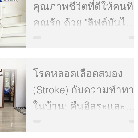
คุณภาพชีวิตที่ดีให้คนที่
คุณรัก ด้วย "ลิฟต์บันได"
จาก Growth Stairlift
👴👵 มอบความอุ่นใจและคุณภาพชีวิตที่ดีให้คนที่คุณร
ด้วย "ลิฟต์บันได" จาก Growth Stairlift การขึ้นลงบันได
อาจไม่ใช่เรื่องง่ายและปลอดภัยสำหรับผู้สูงอายุหรือผู้ที่
ปัญหาด้านการเคลื่อนไหวอีกต่อไป เปลี่ยนความกังวล
ของทุกคนในครอบครัวให้เป็นความสบายใจ ด้วย
โรคหลอดเลือดสมอง
นวัตกรรมลิฟต์บันไดคุณภาพสูง ที่พร้อมดูแลคนที่คุณร
ในทุกย่างก้าว ✨ ทำไมต้องเลือกลิฟต์บันไดจาก Growt
Stairlift? ขึ้น-ลงสะดวก ปลอดภัยไร้กังวล: ออกแบบมา
(Stroke) กับความท้าทา
เพื่อสรีระและการใช้งานที่ง่ายดาย ให้สัมผัสที่นุ่มนวล
และมั่นคงในทุกครั้งที่ใช้งาน
ในบ้าน: คืนอิสระและ
ความปลอดภัยด้วย "ลิฟต
โรคหลอดเลือดสมอง หรือ Stroke ถือเป็นจุดเปลี่ยน
สำคัญในชีวิตของผู้ป่วยและครอบครัว นอกเหนือจาก
การรักษาทางการแพทย์ที่ต้องแข่งกับเวลาแล้ว สิ่งที่ตา