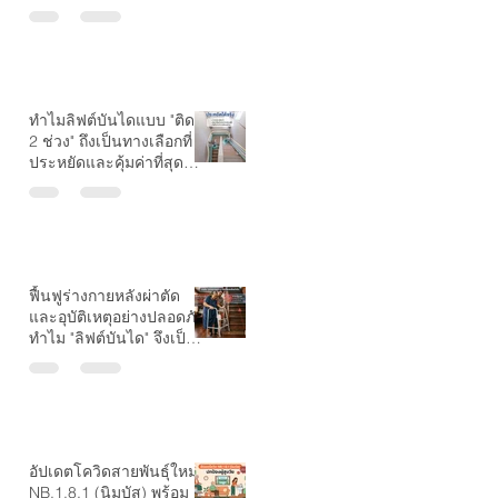
ผู้นำระดับโลกด้านลิฟต์
บันได
ทำไมลิฟต์บันไดแบบ "ติด
ัก
2 ช่วง" ถึงเป็นทางเลือกที่
ประหยัดและคุ้มค่าที่สุด
สำหรับบ้านที่มีชานพัก?
มี
ัก
h
ฟื้นฟูร่างกายหลังผ่าตัด
ย
และอุบัติเหตุอย่างปลอดภัย
ทำไม "ลิฟต์บันได" จึงเป็น
ตัวช่วยที่ขาดไม่ได้?
์
อัปเดตโควิดสายพันธุ์ใหม่
ม
NB.1.8.1 (นิมบัส) พร้อม