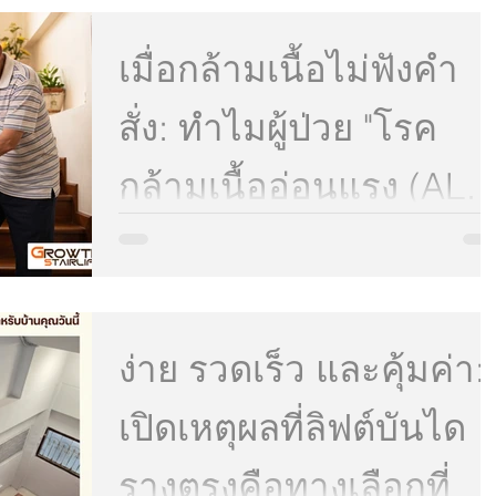
บันได"
มาหลังจากนั้นคือ "การฟื้นฟูร่างกายและปรับตัว" ผู้ป่วย
จำนวนมากต้องเผชิญกับรอยโรคที่ทิ้งไว้ เช่น ภาวะ
เมื่อกล้ามเนื้อไม่ฟังคำ
อัมพฤกษ์ อัมพาตครึ่งซีก หรือ กล้ามเนื้ออ่อนแรง ซึ่งส่ง
ผลกระทบโดยตรงต่อการใช้ชีวิตประจำวัน เมื่อบ้านที่
เคยเป็นพื้นที่ปลอดภัย กลับกลายเป็นพื้นที่แห่งความ
สั่ง: ทำไมผู้ป่วย "โรค
ท้าทาย โดยเฉพาะ "บันไดบ้าน" การก้าวเดินหรือการ
ทรงตัวบนขั้นบันไดสำหรับผู้ป่วย Stroke จึง
กล้ามเนื้ออ่อนแรง (ALS 
MG)" จึงควรมีลิฟต์บันไ
เมื่อกล้ามเนื้อไม่ฟังคำสั่ง: ทำไมผู้ป่วย "โรคกล้ามเนื้อ
อ่อนแรง (ALS / MG)" จึงควรมีลิฟต์บันไดไว้ในบ้าน
บ้านควรเป็นพื้นที่ที่ปลอดภัยและให้ความรู้สึกอบอุ่นใจ
ไว้ในบ้าน
ที่สุด แต่สำหรับครอบครัวที่มีผู้ป่วยหรือผู้สูงอายุที่เผชิ
กับ โรคกล้ามเนื้ออ่อนแรง (ALS หรือ MG) โครงสร้าง
ง่าย รวดเร็ว และคุ้มค่า:
พื้นฐานอย่าง "บันไดบ้าน" มักจะกลายเป็นอุปสรรคชิ้น
ใหญ่ที่ทั้งอันตรายและบั่นทอนกำลังใจของผู้ป่วยในทุก
วันเพื่อความเข้าใจที่ถูกต้อง เรามาดูเหตุผลทางการ
เปิดเหตุผลที่ลิฟต์บันได
แพทย์และข้อจำกัดทางร่างกายกันก่อนว่า ทำไมโรค
กลุ่มนี้ถึงทำให้การขึ้นลงบ
รางตรงคือทางเลือกที่ดี