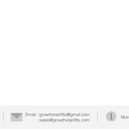
Email :
growthstairlifts@gmail.com
Mor
: sales@growthstairlifts.com