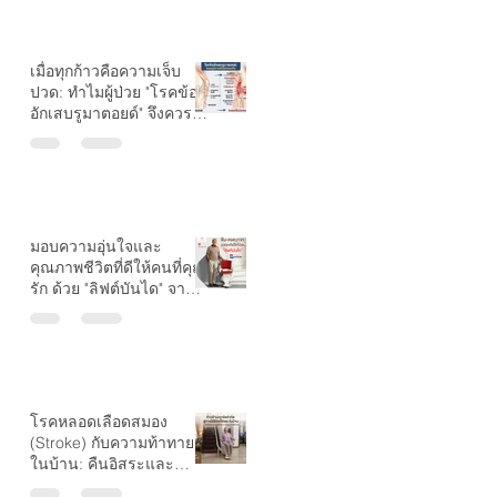
เมื่อทุกก้าวคือความเจ็บ
ปวด: ทำไมผู้ป่วย "โรคข้อ
อักเสบรูมาตอยด์" จึงควรมี
ลิฟต์บันไดที่บ้าน?
มอบความอุ่นใจและ
คุณภาพชีวิตที่ดีให้คนที่คุณ
รัก ด้วย "ลิฟต์บันได" จาก
Growth Stairlift
โรคหลอดเลือดสมอง
(Stroke) กับความท้าทาย
ในบ้าน: คืนอิสระและ
ความปลอดภัยด้วย "ลิฟต์