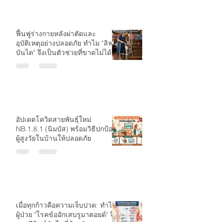
ฟื้นฟูร่างกายหลังผ่าตัดและ
อุบัติเหตุอย่างปลอดภัย ทำไม "ลิฟต์
บันได" จึงเป็นตัวช่วยที่ขาดไม่ได้?
อัปเดตโควิดสายพันธุ์ใหม่
NB.1.8.1 (นิมบัส) พร้อมวิธีปกป้อง
ผู้สูงวัยในบ้านให้ปลอดภัย
เมื่อทุกก้าวคือความเจ็บปวด: ทำไม
ผู้ป่วย "โรคข้ออักเสบรูมาตอยด์" จึง