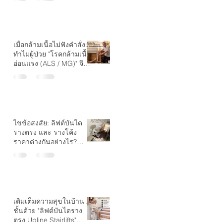
บันได"
เมื่อกล้ามเนื้อไม่ฟังคำสั่ง:
ทำไมผู้ป่วย "โรคกล้ามเนื้อ
อ่อนแรง (ALS / MG)" จึง
ควรมีลิฟต์บันไดไว้ในบ้าน
ไขข้อสงสัย: ลิฟต์บันได
รางตรง และ รางโค้ง
ราคาต่างกันอย่างไร?
เลือกแบบไหนให้เหมาะกับ
บ้านคุณ
เติมเต็มความสุขในบ้าน 2
ชั้นด้วย "ลิฟต์บันไดราง
ตรง Upline Stairlifts"