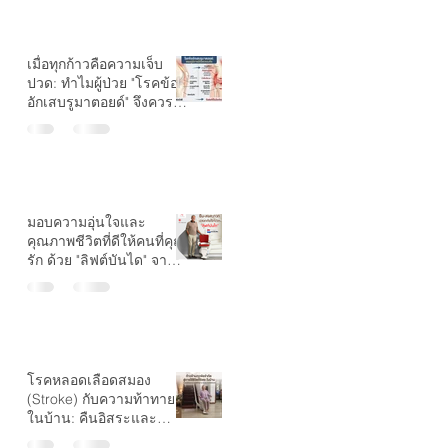
เมื่อทุกก้าวคือความเจ็บ
ปวด: ทำไมผู้ป่วย "โรคข้อ
อักเสบรูมาตอยด์" จึงควรมี
ลิฟต์บันไดที่บ้าน?
มอบความอุ่นใจและ
คุณภาพชีวิตที่ดีให้คนที่คุณ
รัก ด้วย "ลิฟต์บันได" จาก
Growth Stairlift
โรคหลอดเลือดสมอง
(Stroke) กับความท้าทาย
ในบ้าน: คืนอิสระและ
ความปลอดภัยด้วย "ลิฟต์