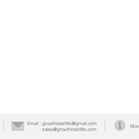
Email :
growthstairlifts@gmail.com
Mor
: sales@growthstairlifts.com