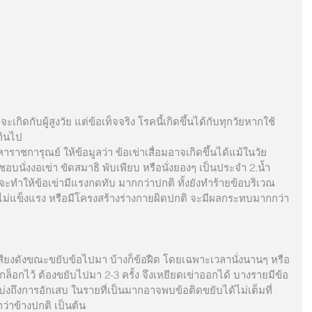
จะเกิดกับผู้สูงวัย แต่ข้อเท็จจริง โรคนี้เกิดขึ้นได้กับทุกวัยหากใช้
กินไป
หาราชการุณย์ ให้ข้อมูลว่า ข้อเข่าเสื่อมอาจเกิดขึ้นได้แม้ในวัย
อบนั่งงอเข่า ขัดสมาธิ พับเพียบ หรือนั่งยองๆ เป็นประจำ 2.น้ำ
 จะทำให้ข้อเข่ามีแรงกดทับ มากกว่าปกติ ทั้งยังทำร้ายข้อบริเวณ
่าไม่แข็งแรง หรือมีโครงสร้างร่างกายผิดปกติ จะมีผลกระทบมากกว่า
สียงดังขณะขยับข้อไปมา บ้างก็ข้อฝืด โดยเฉพาะเวลานั่งนานๆ หรือ
ล็อกไว้ ต้องขยับไปมา 2-3 ครั้ง จึงเหยียดเข่าออกได้ บางรายมีข้อ
่งถึงการอักเสบ ในรายที่เป็นมากอาจพบข้อติดขยับได้ไม่เต็มที่ 
ว่าข้างปกติ เป็นต้น