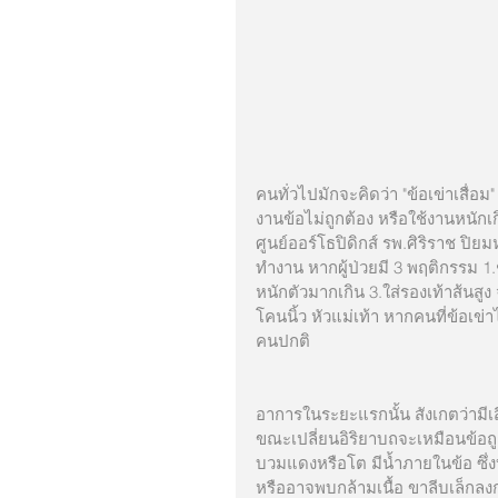
คนทั่วไปมักจะคิดว่า "ข้อเข่าเสื่อม" 
งานข้อไม่ถูกต้อง หรือใช้งานหนักเ
ศูนย์ออร์โธปิดิกส์ รพ.ศิริราช ปิยม
ทำงาน หากผู้ป่วยมี 3 พฤติกรรม 1.ช
หนักตัวมากเกิน 3.ใส่รองเท้าส้นสูง
โคนนิ้ว หัวแม่เท้า หากคนที่ข้อเข
คนปกติ
อาการในระยะแรกนั้น สังเกตว่ามีเ
ขณะเปลี่ยนอิริยาบถจะเหมือนข้อถูก
บวมแดงหรือโต มีน้ำภายในข้อ ซึ่งบ
หรืออาจพบกล้ามเนื้อ ขาลีบเล็กลงก