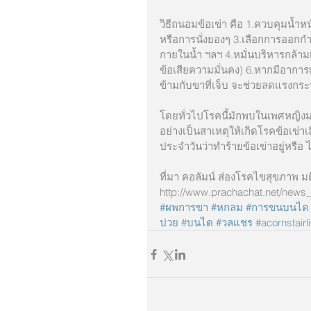
วิธีถนอมข้อเข่า คือ 1.ควบคุมน้ำหนั
หรือการนั่งยองๆ 3.เลือกการออกกำลั
กายในน้ำ ฯลฯ 4.หมั่นบริหารกล้ามเน
ข้อเสียความมั่นคง) 6.หากมีอาการ
ข้ามกับขาที่เจ็บ จะช่วยลดแรงก
โดยทั่วไปโรคนี้มักพบในเพศหญิงมา
อย่างเป็นสาเหตุให้เกิดโรคข้อเข่าเส
ประจำวันว่าทำร้ายข้อเข่าอยู่หรือ
ที่มา คอลัมน์ ส่องโรคไขสุขภาพ ม
http://www.prachachat.net/new
#ผพการขา
#หกลม
#การขนบนได
ปวย
#บนได
#วลแชร
#acornstairli