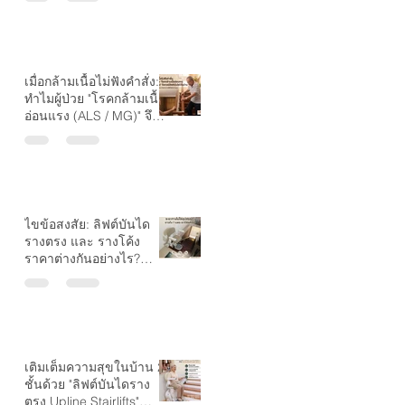
บันได"
เมื่อกล้ามเนื้อไม่ฟังคำสั่ง:
ทำไมผู้ป่วย "โรคกล้ามเนื้อ
อ่อนแรง (ALS / MG)" จึง
ควรมีลิฟต์บันไดไว้ในบ้าน
ไขข้อสงสัย: ลิฟต์บันได
รางตรง และ รางโค้ง
ราคาต่างกันอย่างไร?
เลือกแบบไหนให้เหมาะกับ
บ้านคุณ
เติมเต็มความสุขในบ้าน 2
ชั้นด้วย "ลิฟต์บันไดราง
ตรง Upline Stairlifts"