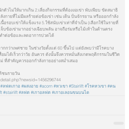
กตัวไม่ให้มากเกิน 2.เลี่ยงกิจกรรมที่ต้องงอเข่า พับเพียบ ขัดสมาธิ 
งกายที่ไม่มีผลร้ายต่อข้อเข่า เช่น เดิน ปั่นจักรยาน หรือออกกำลัง
ื้อรอบเข่าให้แข็งแรง 5.ใช้สนับเข่าเท่าที่จำเป็น (เลือกใช้ในรายที่
เจ็บข้อเข่ามากอย่างเฉียบพลัน อาจถือร่มหรือไม้เท้าในด้านตรง
ระทำต่อข้อและลดอาการปวดได้
กกว่าเพศชาย ในช่วงวัยตั้งแต่ 60 ขึ้นไป แต่ยังพบว่ามีโรคบาง
ื่อมได้เร็วกว่าวัย อันควร ดังนั้นจึงควรหมั่นสังเกตพฤติกรรมในชีวิต
 ไม่ ที่สำคัญควรออกกำลังกายอย่างสม่ำเสมอ
ติชนรายวัน
s_detail.php?newsid=1456296744
#ลฟตเกาอ
#ผสงอาย
#acorn
#หวเขา
#Stairlift
#โรคหวเขา
#คน
ft
#stairlift
#ลฟต
#เกาอลฟต
#เกาอเลอนขนบนได