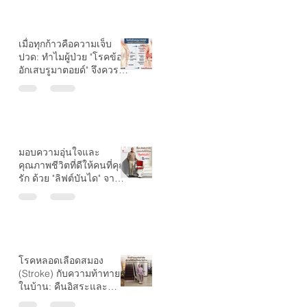
เมื่อทุกก้าวคือความเจ็บ
ปวด: ทำไมผู้ป่วย "โรคข้อ
อักเสบรูมาตอยด์" จึงควรมี
ลิฟต์บันไดที่บ้าน?
มอบความอุ่นใจและ
คุณภาพชีวิตที่ดีให้คนที่คุณ
รัก ด้วย "ลิฟต์บันได" จาก
Growth Stairlift
โรคหลอดเลือดสมอง
(Stroke) กับความท้าทาย
ในบ้าน: คืนอิสระและ
ความปลอดภัยด้วย "ลิฟต์