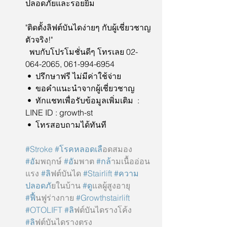
ปลอดภัยและรอยยิ้ม
"ติดตั้งลิฟต์บันไดง่ายๆ กับผู้เชี่ยวชาญ
ตัวจริง!"
  พบกับโปรโมชั่นดีๆ โทรเลย 
02-
064-2065, 061-994-6954
 •  ปรึกษาฟรี ไม่มีค่าใช้จ่าย
 •  ขอคำแนะนำจากผู้เชี่ยวชาญ
 •  ทักแชทเพื่อรับข้อมูลเพิ่มเติม 
 :  
LINE ID : growth-st
 •  โทรสอบถามได้ทันที
#Stroke
#โรคหลอดเล
ือดสมอง 
#อ
ัมพฤกษ์ 
#อ
ัมพาต 
#กล
้ามเนื้ออ่อน
แรง 
#ล
ิฟต์บันได 
#Stairlift
#ความ
ปลอดภ
ัยในบ้าน 
#ด
ูแลผู้สูงอายุ 
#ฟ
ื้นฟูร่างกาย 
#Growthstairlift
#OTOLIFT
#ล
ิฟต์บันไดรางโค้ง 
#ล
ิฟต์บันไดรางตรง