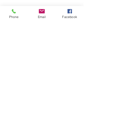
Phone
Email
Facebook
โรคหลอดเลือดสมอง (Stroke) กับ
ความท้าทายในบ้าน: คืนอิสระ
และความปลอดภัยด้วย "ลิฟต์
บันได"
เมื่อกล้ามเนื้อไม่ฟังคำสั่ง: ทำไมผู้
ป่วย "โรคกล้ามเนื้ออ่อนแรง (ALS
/ MG)" จึงควรมีลิฟต์บันไดไว้ใน
บ้าน
ไขข้อสงสัย: ลิฟต์บันไดรางตรง